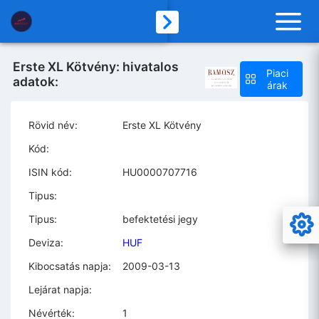
Erste XL Kötvény: hivatalos
Piaci
adatok:
árak
Rövid név:
Erste XL Kötvény
Kód:
ISIN kód:
HU0000707716
Tipus:
Tipus:
befektetési jegy
Deviza:
HUF
Kibocsatás napja:
2009-03-13
Lejárat napja:
Névérték:
1