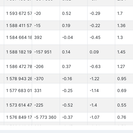
1 593 672 579
-20
0.52
-0.29
1.7
1 588 411 571
-15
0.19
-0.22
1.36
1 584 664 183
392
-0.04
-0.45
1.3
1 588 182 190
-157 951
0.14
0.09
1.45
1 586 472 783
-206
0.37
-0.63
1.27
1 578 943 286
-370
-0.16
-1.22
0.95
1 577 683 013
331
-0.25
-1.14
0.69
1 573 614 473
-225
-0.52
-1.4
0.55
1 576 849 176
-5 773 360
-0.37
-1.07
0.76
1 582 049 893
328
-0.47
-0.91
0.58