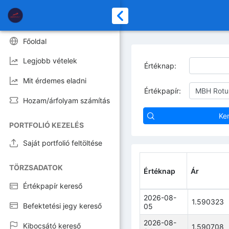
Főoldal
Legjobb vételek
Értéknap:
Mit érdemes eladni
Értékpapír:
Hozam/árfolyam számítás
Ke
PORTFOLIÓ KEZELÉS
Saját portfolió feltöltése
TÖRZSADATOK
Értéknap
Ár
Értékpapír kereső
Értéknap
Ár
2026-08-
1.590323
Befektetési jegy kereső
05
2026-08-
Kibocsátó kereső
1.590708