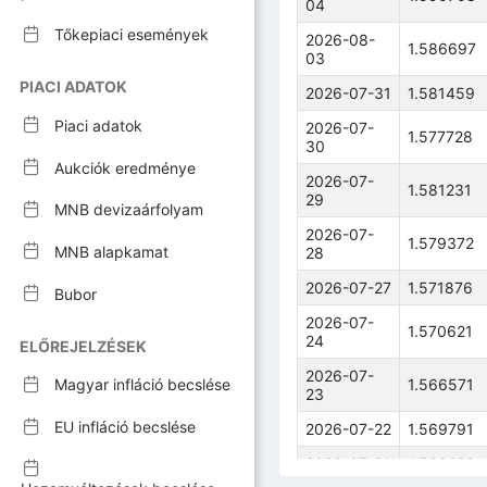
04
Tőkepiaci események
2026-08-
1.586697
03
PIACI ADATOK
2026-07-31
1.581459
Piaci adatok
2026-07-
1.577728
30
Aukciók eredménye
2026-07-
1.581231
29
MNB devizaárfolyam
2026-07-
1.579372
MNB alapkamat
28
2026-07-27
1.571876
Bubor
2026-07-
1.570621
24
ELŐREJELZÉSEK
2026-07-
1.566571
Magyar infláció becslése
23
EU infláció becslése
2026-07-22
1.569791
2026-07-21
1.569223