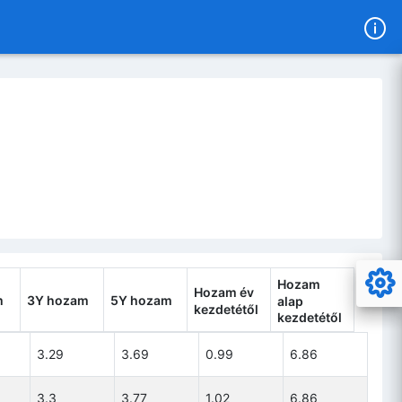
Hozam
Hozam év
m
3Y hozam
5Y hozam
alap
kezdetétől
kezdetétől
am
3Y hozam
5Y hozam
Hozam év
Hozam
3.29
3.69
0.99
6.86
kezdetétől
alap
kezdetétől
3.3
3.77
1.02
6.86