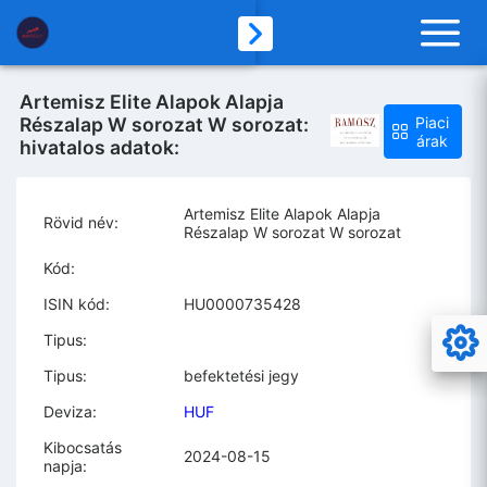
Artemisz Elite Alapok Alapja
Részalap W sorozat W sorozat:
Piaci
árak
hivatalos adatok:
Artemisz Elite Alapok Alapja
Rövid név:
Részalap W sorozat W sorozat
Kód:
ISIN kód:
HU0000735428
Tipus:
Tipus:
befektetési jegy
Deviza:
HUF
Kibocsatás
2024-08-15
napja: