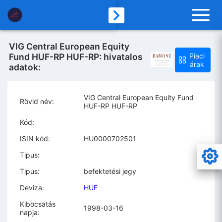
VIG Central European Equity
Fund HUF-RP HUF-RP: hivatalos
Piaci
árak
adatok:
VIG Central European Equity Fund
Rövid név:
HUF-RP HUF-RP
Kód:
ISIN kód:
HU0000702501
Tipus:
Tipus:
befektetési jegy
Deviza:
HUF
Kibocsatás
1998-03-16
napja: