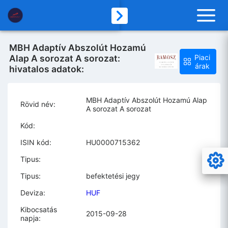
MBH Adaptív Abszolút Hozamú
Alap A sorozat A sorozat:
Piaci
árak
hivatalos adatok:
MBH Adaptív Abszolút Hozamú Alap
Rövid név:
A sorozat A sorozat
Kód:
ISIN kód:
HU0000715362
Tipus:
Tipus:
befektetési jegy
Deviza:
HUF
Kibocsatás
2015-09-28
napja: