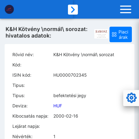
K&H Kötvény \normál\ sorozat:
Piaci
hivatalos adatok:
árak
Rövid név:
K&H Kötvény \normál\ sorozat
Kód:
ISIN kód:
HU0000702345
Tipus:
Tipus:
befektetési jegy
Deviza:
HUF
Kibocsatás napja:
2000-02-16
Lejárat napja:
Névérték:
1