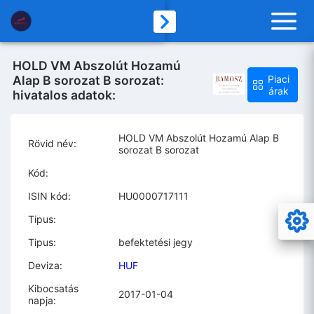
HOLD VM Abszolút Hozamú
Alap B sorozat B sorozat:
Piaci
árak
hivatalos adatok:
HOLD VM Abszolút Hozamú Alap B
Rövid név:
sorozat B sorozat
Kód:
ISIN kód:
HU0000717111
Tipus:
Tipus:
befektetési jegy
Deviza:
HUF
Kibocsatás
2017-01-04
napja: