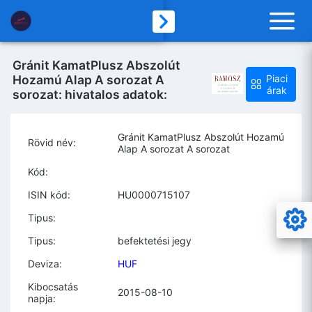
Gránit KamatPlusz Abszolút
Hozamú Alap A sorozat A
Piaci
árak
sorozat: hivatalos adatok:
Gránit KamatPlusz Abszolút Hozamú
Rövid név:
Alap A sorozat A sorozat
Kód:
ISIN kód:
HU0000715107
Tipus:
Tipus:
befektetési jegy
Deviza:
HUF
Kibocsatás
2015-08-10
napja: