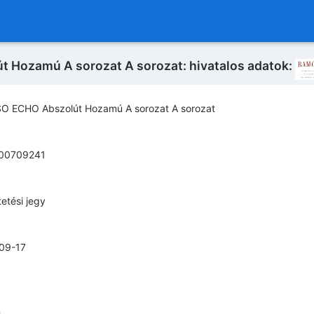
Hozamú A sorozat A sorozat: hivatalos adatok:
O ECHO Abszolút Hozamú A sorozat A sorozat
00709241
etési jegy
09-17