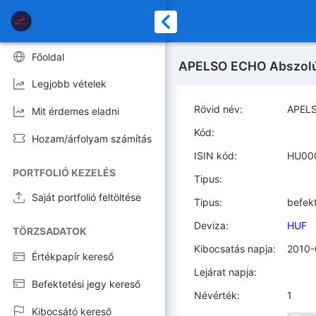
Főoldal
APELSO ECHO Abszolút 
Legjobb vételek
Rövid név:
APELS
Mit érdemes eladni
Kód:
Hozam/árfolyam számítás
ISIN kód:
HU00
PORTFOLIÓ KEZELÉS
Tipus:
Saját portfolió feltöltése
Tipus:
befekt
Deviza:
HUF
TÖRZSADATOK
Kibocsatás napja:
2010-
Értékpapír kereső
Lejárat napja:
Befektetési jegy kereső
Névérték:
1
Kibocsátó kereső