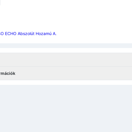
O ECHO Abszolút Hozamú A.
órmációk