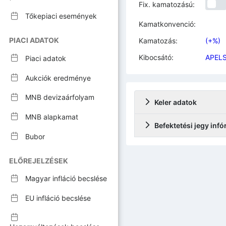
Fix. kamatozású:
Tőkepiaci események
Kamatkonvenció:
PIACI ADATOK
Kamatozás:
(+%)
Kibocsátó:
APELS
Piaci adatok
Aukciók eredménye
MNB devizaárfolyam
Keler adatok
MNB alapkamat
Befektetési jegy inf
Bubor
ELŐREJELZÉSEK
Magyar infláció becslése
EU infláció becslése