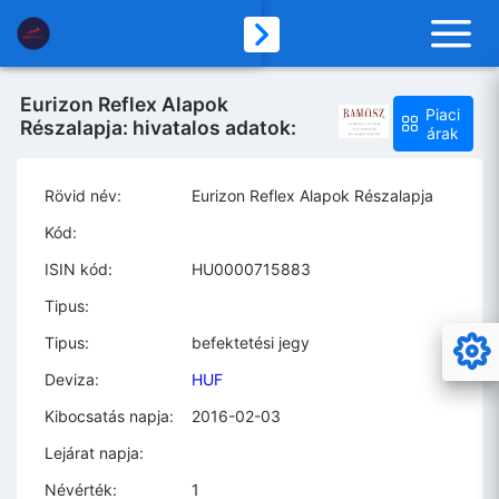
Eurizon Reflex Alapok
Piaci
Részalapja: hivatalos adatok:
árak
Rövid név:
Eurizon Reflex Alapok Részalapja
Kód:
ISIN kód:
HU0000715883
Tipus:
Tipus:
befektetési jegy
Deviza:
HUF
Kibocsatás napja:
2016-02-03
Lejárat napja:
Névérték:
1