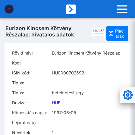
Eurizon Kincsem Kötvény
Piaci
Részalap: hivatalos adatok:
árak
Rövid név:
Eurizon Kincsem Kötvény Részalap
Kód:
ISIN kód:
HU0000702592
Tipus:
Tipus:
befektetési jegy
Deviza:
HUF
Kibocsatás napja:
1997-06-05
Lejárat napja:
Névérték:
1