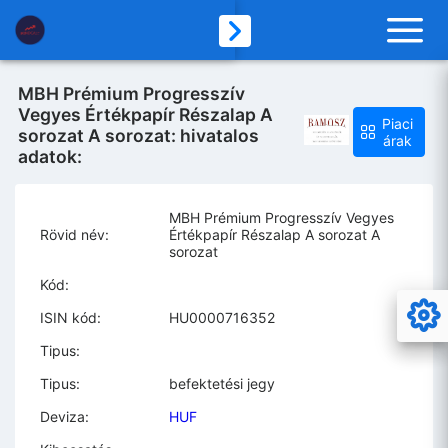
MBH Prémium Progresszív
Vegyes Értékpapír Részalap A
Piaci
sorozat A sorozat: hivatalos
árak
adatok:
MBH Prémium Progresszív Vegyes
Rövid név:
Értékpapír Részalap A sorozat A
sorozat
Kód:
ISIN kód:
HU0000716352
Tipus:
Tipus:
befektetési jegy
Deviza:
HUF