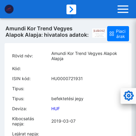
Amundi Kor Trend Vegyes
Piaci
Alapok Alapja: hivatalos adatok:
árak
Amundi Kor Trend Vegyes Alapok
Rövid név:
Alapja
Kód:
ISIN kód:
HU0000721931
Tipus:
Tipus:
befektetési jegy
Deviza:
HUF
Kibocsatás
2019-03-07
napja:
Lejárat napja: