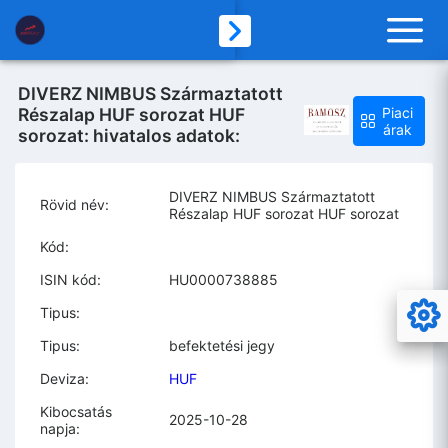
DIVERZ NIMBUS Származtatott
Részalap HUF sorozat HUF
Piaci
árak
sorozat: hivatalos adatok:
DIVERZ NIMBUS Származtatott
Rövid név:
Részalap HUF sorozat HUF sorozat
Kód:
ISIN kód:
HU0000738885
Tipus:
Tipus:
befektetési jegy
Deviza:
HUF
Kibocsatás
2025-10-28
napja: