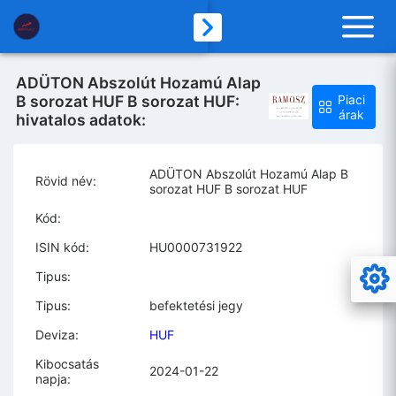
ADÜTON Abszolút Hozamú Alap
B sorozat HUF B sorozat HUF:
Piaci
árak
hivatalos adatok:
ADÜTON Abszolút Hozamú Alap B
Rövid név:
sorozat HUF B sorozat HUF
Kód:
ISIN kód:
HU0000731922
Tipus:
Tipus:
befektetési jegy
Deviza:
HUF
Kibocsatás
2024-01-22
napja: