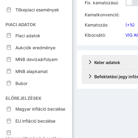
Fix. kamatozású:
Tőkepiaci események
Kamatkonvenció:
PIACI ADATOK
Kamatozás:
(+%)
Kibocsátó:
VIG Al
Piaci adatok
Aukciók eredménye
MNB devizaárfolyam
Keler adatok
MNB alapkamat
Befektetési jegy inf
Bubor
ELŐREJELZÉSEK
Magyar infláció becslése
EU infláció becslése