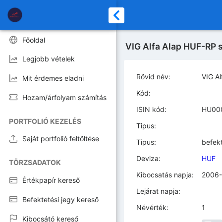
Főoldal
VIG Alfa Alap HUF-RP s
Legjobb vételek
Rövid név:
VIG A
Mit érdemes eladni
Kód:
Hozam/árfolyam számítás
ISIN kód:
HU00
PORTFOLIÓ KEZELÉS
Tipus:
Saját portfolió feltöltése
Tipus:
befekt
Deviza:
HUF
TÖRZSADATOK
Kibocsatás napja:
2006-
Értékpapír kereső
Lejárat napja:
Befektetési jegy kereső
Névérték:
1
Kibocsátó kereső