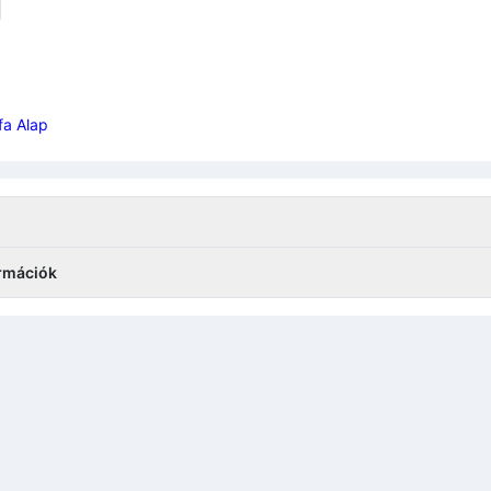
fa Alap
órmációk