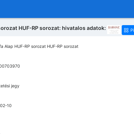
orozat HUF-RP sorozat: hivatalos adatok:
P
lfa Alap HUF-RP sorozat HUF-RP sorozat
00703970
etési jegy
02-10